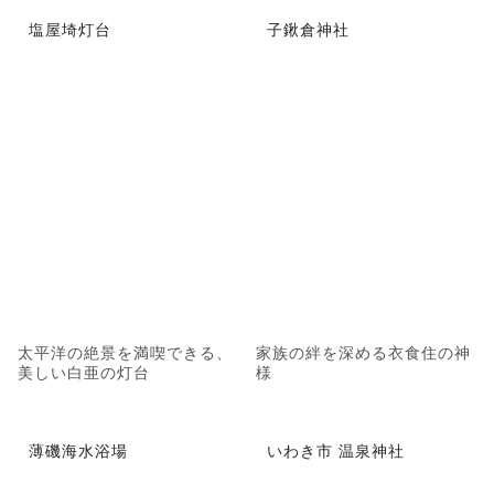
塩屋埼灯台
子鍬倉神社
太平洋の絶景を満喫できる、
家族の絆を深める衣食住の神
美しい白亜の灯台
様
薄磯海水浴場
いわき市 温泉神社