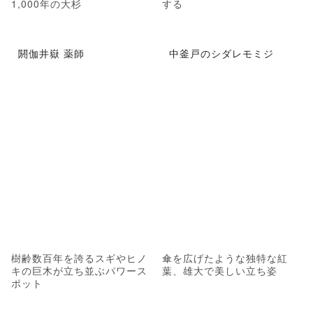
1,000年の大杉
する
閼伽井嶽 薬師
中釜戸のシダレモミジ
樹齢数百年を誇るスギやヒノ
傘を広げたような独特な紅
キの巨木が立ち並ぶパワース
葉、雄大で美しい立ち姿
ポット