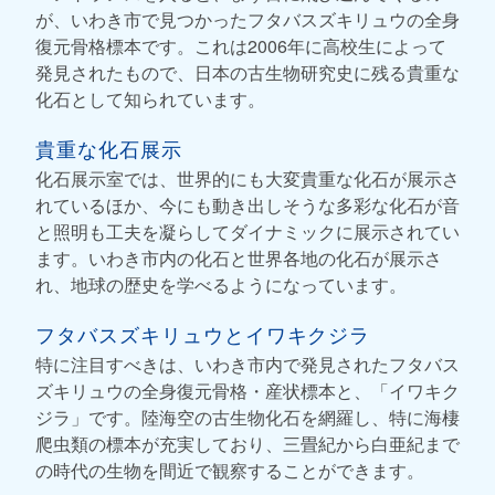
が、いわき市で見つかったフタバスズキリュウの全身
復元骨格標本です。これは2006年に高校生によって
発見されたもので、日本の古生物研究史に残る貴重な
化石として知られています。
貴重な化石展示
化石展示室では、世界的にも大変貴重な化石が展示さ
れているほか、今にも動き出しそうな多彩な化石が音
と照明も工夫を凝らしてダイナミックに展示されてい
ます。いわき市内の化石と世界各地の化石が展示さ
れ、地球の歴史を学べるようになっています。
フタバスズキリュウとイワキクジラ
特に注目すべきは、いわき市内で発見されたフタバス
ズキリュウの全身復元骨格・産状標本と、「イワキク
ジラ」です。陸海空の古生物化石を網羅し、特に海棲
爬虫類の標本が充実しており、三畳紀から白亜紀まで
の時代の生物を間近で観察することができます。