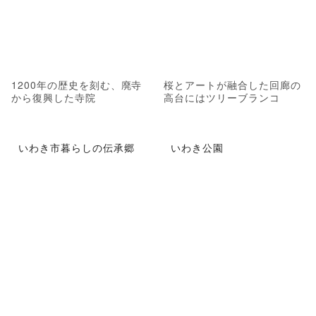
1200年の歴史を刻む、廃寺
桜とアートが融合した回廊の
から復興した寺院
高台にはツリーブランコ
いわき市暮らしの伝承郷
いわき公園