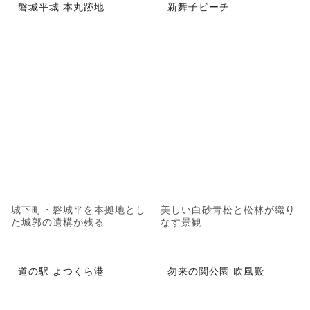
磐城平城 本丸跡地
新舞子ビーチ
城下町・磐城平を本拠地とし
美しい白砂青松と松林が織り
た城郭の遺構が残る
なす景観
道の駅 よつくら港
勿来の関公園 吹風殿