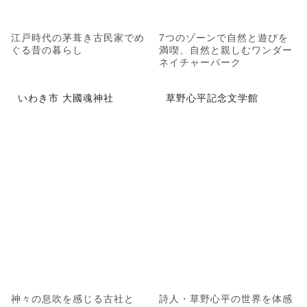
江戸時代の茅葺き古民家でめ
7つのゾーンで自然と遊びを
ぐる昔の暮らし
満喫、自然と親しむワンダー
ネイチャーパーク
いわき市 大國魂神社
草野心平記念文学館
神々の息吹を感じる古社と
詩人・草野心平の世界を体感