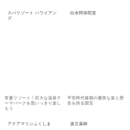
スパリゾート ハワイアン
白水阿弥陀堂
ズ
常夏リゾート！巨大な温泉テ
平安時代後期の優美な姿と歴
ーマパークを思いっきり楽し
史を誇る国宝
もう
アクアマリンふくしま
波立薬師