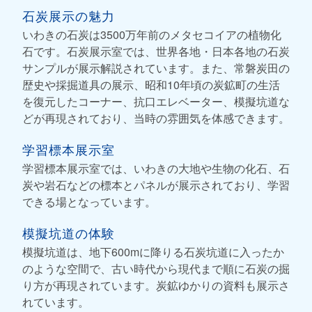
石炭展示の魅力
いわきの石炭は3500万年前のメタセコイアの植物化
石です。石炭展示室では、世界各地・日本各地の石炭
サンプルが展示解説されています。また、常磐炭田の
歴史や採掘道具の展示、昭和10年頃の炭鉱町の生活
を復元したコーナー、抗口エレベーター、模擬坑道な
どが再現されており、当時の雰囲気を体感できます。
学習標本展示室
学習標本展示室では、いわきの大地や生物の化石、石
炭や岩石などの標本とパネルが展示されており、学習
できる場となっています。
模擬坑道の体験
模擬坑道は、地下600mに降りる石炭坑道に入ったか
のような空間で、古い時代から現代まで順に石炭の掘
り方が再現されています。炭鉱ゆかりの資料も展示さ
れています。