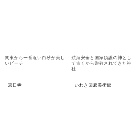
関東から一番近い白砂が美し
航海安全と国家鎮護の神とし
いビーチ
て古くから崇敬されてきた神
社
恵日寺
いわき回廊美術館