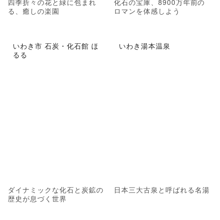
四季折々の花と緑に包まれ
化石の宝庫、8900万年前の
る、癒しの楽園
ロマンを体感しよう
いわき市 石炭・化石館 ほ
いわき湯本温泉
るる
ダイナミックな化石と炭鉱の
日本三大古泉と呼ばれる名湯
歴史が息づく世界