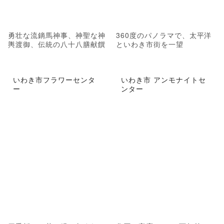
勇壮な流鏑馬神事、神聖な神
360度のパノラマで、太平洋
輿渡御、伝統の八十八膳献饌
といわき市街を一望
いわき市フラワーセンタ
いわき市 アンモナイトセ
ー
ンター