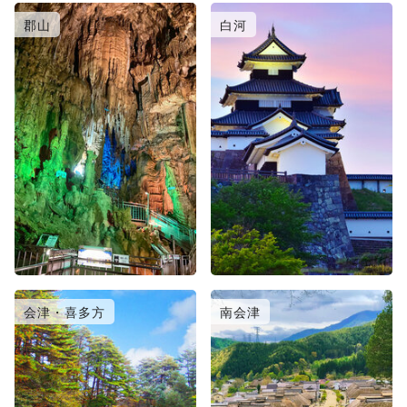
郡山
白河
会津・喜多方
南会津