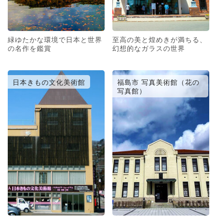
緑ゆたかな環境で日本と世界
至高の美と煌めきが満ちる、
の名作を鑑賞
幻想的なガラスの世界
日本きもの文化美術館
福島市 写真美術館（花の
写真館）