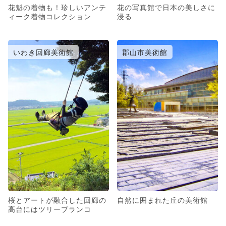
花魁の着物も！珍しいアンテ
花の写真館で日本の美しさに
ィーク着物コレクション
浸る
いわき回廊美術館
郡山市美術館
桜とアートが融合した回廊の
自然に囲まれた丘の美術館
高台にはツリーブランコ