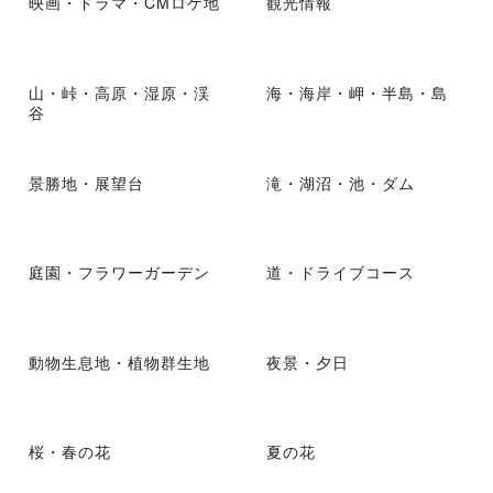
映画・ドラマ・CMロケ地
観光情報
山・峠・高原・湿原・渓
海・海岸・岬・半島・島
谷
景勝地・展望台
滝・湖沼・池・ダム
庭園・フラワーガーデン
道・ドライブコース
動物生息地・植物群生地
夜景・夕日
桜・春の花
夏の花