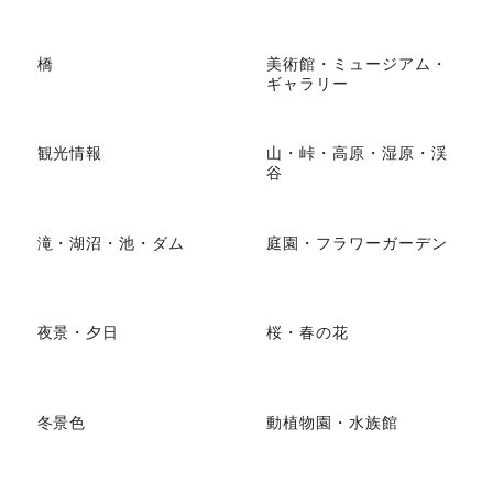
橋
美術館・ミュージアム・
ギャラリー
観光情報
山・峠・高原・湿原・渓
谷
滝・湖沼・池・ダム
庭園・フラワーガーデン
夜景・夕日
桜・春の花
冬景色
動植物園・水族館