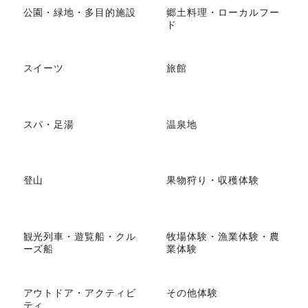
公園・緑地・多目的施設
郷土料理・ローカルフー
ド
スイーツ
旅館
スパ・足湯
温泉地
登山
果物狩り・収穫体験
観光列車・遊覧船・クル
牧場体験・漁業体験・農
ーズ船
業体験
アウトドア・アクティビ
その他体験
ティ