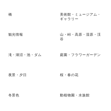
橋
美術館・ミュージアム・
ギャラリー
観光情報
山・峠・高原・湿原・渓
谷
滝・湖沼・池・ダム
庭園・フラワーガーデン
夜景・夕日
桜・春の花
冬景色
動植物園・水族館