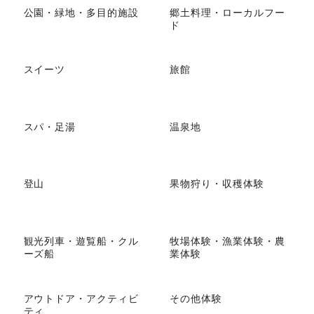
公園・緑地・多目的施設
郷土料理・ローカルフー
ド
スイーツ
旅館
スパ・足湯
温泉地
登山
果物狩り・収穫体験
観光列車・遊覧船・クル
牧場体験・漁業体験・農
ーズ船
業体験
アウトドア・アクティビ
その他体験
ティ