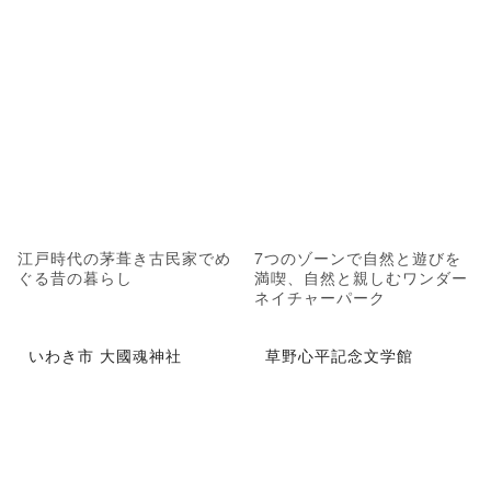
江戸時代の茅葺き古民家でめ
7つのゾーンで自然と遊びを
ぐる昔の暮らし
満喫、自然と親しむワンダー
ネイチャーパーク
いわき市 大國魂神社
草野心平記念文学館