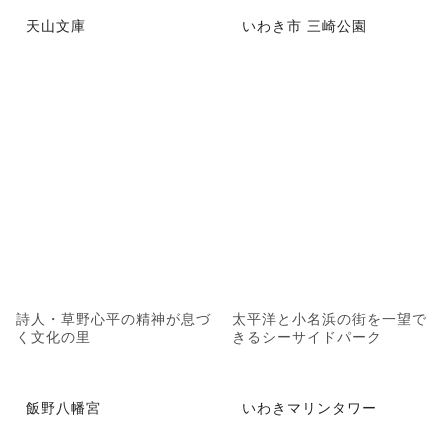
天山文庫
いわき市 三崎公園
詩人・草野心平の精神が息づ
太平洋と小名浜の街を一望で
く文化の里
きるシーサイドパーク
飯野八幡宮
いわきマリンタワー