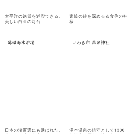
太平洋の絶景を満喫できる、
家族の絆を深める衣食住の神
美しい白亜の灯台
様
薄磯海水浴場
いわき市 温泉神社
日本の渚百選にも選ばれた、
湯本温泉の鎮守として1300