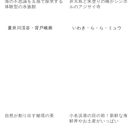
海の不思議を五感で探求する
弁天島と朱塗りの橋がシンボ
体験型の水族館
ルのアジサイ寺
夏井川渓谷・背戸峨廊
いわき・ら・ら・ミュウ
自然が創り出す秘境の美
小名浜港の目の前！新鮮な海
鮮丼やお土産がいっぱい