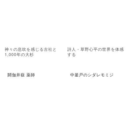
神々の息吹を感じる古社と
詩人・草野心平の世界を体感
1,000年の大杉
する
閼伽井嶽 薬師
中釜戸のシダレモミジ