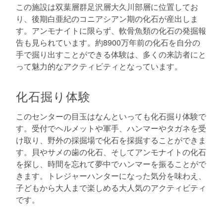
この施設は双葉層群足沢層大久川部層に位置してお
り、後期白亜紀のコニアシアン期の化石が産出しま
す。アンモナイトに限らず、軟骨魚類の化石の発掘報
告も見られています。約8900万年前の化石を自分の
手で掘り出すことができる体験は、多くの来訪者にと
って魅力的なアクティビティとなっています。
化石掘り体験
このセンターの目玉はなんといっても化石掘り体験で
す。受付でヘルメットや軍手、ハンマーやタガネを受
け取り、野外の採掘場で化石を採掘することができま
す。貝やサメの歯の化石、そしてアンモナイトの化石
を探し、時間を忘れて夢中でハンマーを振ることがで
きます。トレジャーハンターになった気分を味わえ、
子どもから大人まで楽しめる大人気のアクティビティ
です。