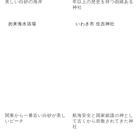
美しい白砂の海岸
年以上の歴史を持つ由緒ある
神社
勿来海水浴場
いわき市 住吉神社
関東から一番近い白砂が美し
航海安全と国家鎮護の神とし
いビーチ
て古くから崇敬されてきた神
社