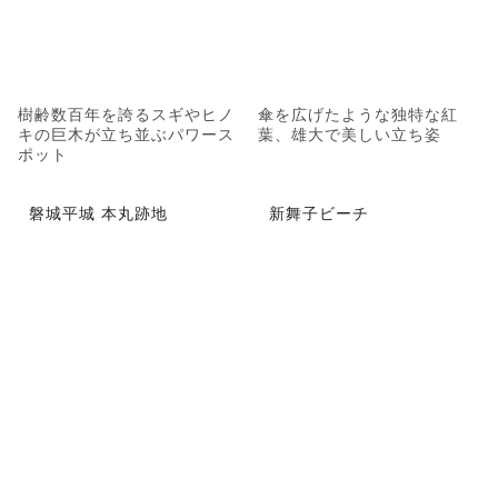
樹齢数百年を誇るスギやヒノ
傘を広げたような独特な紅
キの巨木が立ち並ぶパワース
葉、雄大で美しい立ち姿
ポット
磐城平城 本丸跡地
新舞子ビーチ