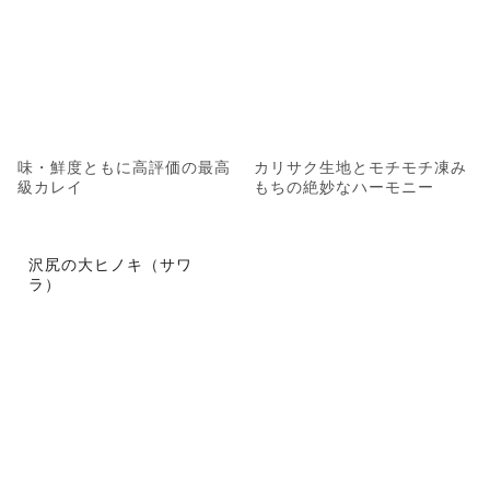
味・鮮度ともに高評価の最高
カリサク生地とモチモチ凍み
級カレイ
もちの絶妙なハーモニー
沢尻の大ヒノキ（サワ
ラ）