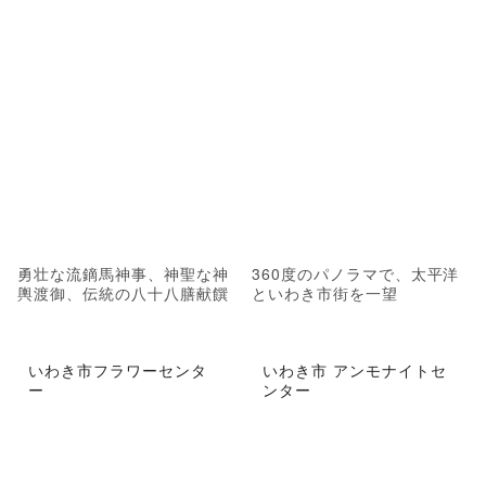
勇壮な流鏑馬神事、神聖な神
360度のパノラマで、太平洋
輿渡御、伝統の八十八膳献饌
といわき市街を一望
いわき市フラワーセンタ
いわき市 アンモナイトセ
ー
ンター