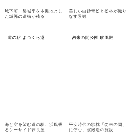
城下町・磐城平を本拠地とし
美しい白砂青松と松林が織り
た城郭の遺構が残る
なす景観
道の駅 よつくら港
勿来の関公園 吹風殿
海と空を望む道の駅、浜風香
平安時代の歌枕「勿来の関」
るシーサイド夢長屋
に佇む、寝殿造の施設