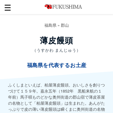
☰
福島県
»
郡山
薄皮饅頭
（うすかわ まんじゅう）
福島県を代表するお土産
ふくしまといえば、柏屋薄皮饅頭。おいしさを創りつ
づけて１５９年。嘉永五年（1852年 黒船来航の１
年前）馬子唄ものどかな奥州街道の郡山宿で薄皮茶屋
の名物として「柏屋薄皮饅頭」は生まれた。あんがた
っぷりで皮の薄い薄皮饅頭は瞬くまに奥州街道の名物