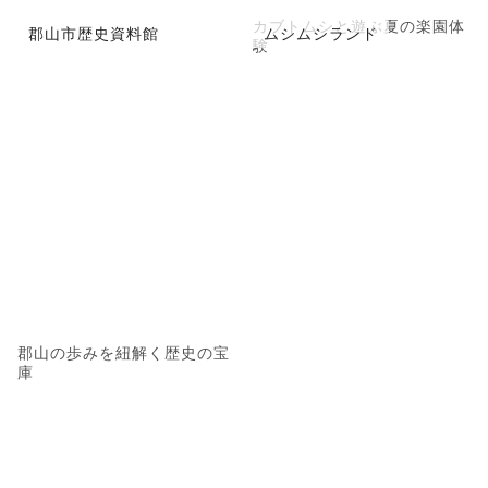
カブトムシと遊ぶ夏の楽園体
郡山市歴史資料館
ムシムシランド
験
郡山の歩みを紐解く歴史の宝
庫