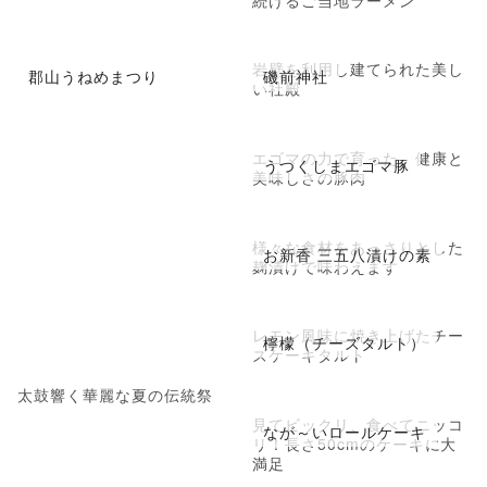
岩壁を利用し建てられた美し
郡山うねめまつり
磯前神社
い社殿
エゴマの力で育った、健康と
うつくしまエゴマ豚
美味しさの豚肉
様々な食材をあっさりとした
お新香 三五八漬けの素
麹漬けで味わえます
レモン風味に焼き上げたチー
檸檬（チーズタルト）
ズケーキタルト
太鼓響く華麗な夏の伝統祭
見てビックリ、食べてニッコ
なが～いロールケーキ
リ！長さ50cmのケーキに大
満足