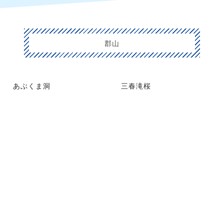
郡山
あぶくま洞
三春滝桜