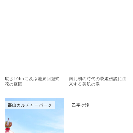
広さ10haに及ぶ池泉回遊式
南北朝の時代の萩姫伝説に由
花の庭園
来する美肌の湯
郡山カルチャーパーク
乙字ケ滝