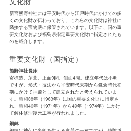
文化財
新宮熊野神社には平安時代から江戸時代にかけての多
くの文化財が伝わっており、これらの文化財は神社に
隣接する宝物殿に保管されています。以下に、国の重
要文化財および福島県指定重要文化財に指定されたも
のを紹介します。
重要文化財（国指定）
熊野神社長床
寄棟造、茅葺、正面9間、側面4間。建立年代は不明
ですが、形式・技法から平安時代末期から鎌倉時代初
期にかけて拝殿として建立されたと考えられていま
す。昭和38年（1963年）に国の重要文化財に指定さ
れ、昭和46年（1971年）から49年（1974年）にかけ
て解体修理復元工事が行われました。
銅鉢
銅鉢は神仏に米飯を供える食器の一種ですが、修験道