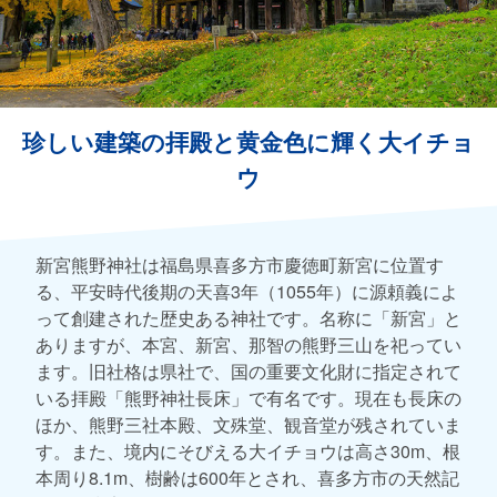
珍しい建築の拝殿と黄金色に輝く大イチョ
ウ
新宮熊野神社は福島県喜多方市慶徳町新宮に位置す
る、平安時代後期の天喜3年（1055年）に源頼義によ
って創建された歴史ある神社です。名称に「新宮」と
ありますが、本宮、新宮、那智の熊野三山を祀ってい
ます。旧社格は県社で、国の重要文化財に指定されて
いる拝殿「熊野神社長床」で有名です。現在も長床の
ほか、熊野三社本殿、文殊堂、観音堂が残されていま
す。また、境内にそびえる大イチョウは高さ30m、根
本周り8.1m、樹齢は600年とされ、喜多方市の天然記