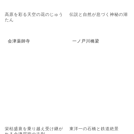
高原を彩る天空の花のじゅう
伝説と自然が息づく神秘の湖
たん
会津薬師寺
一ノ戸川橋梁
栄枯盛衰を乗り越え受け継が
東洋一の石橋と鉄道絶景
れる会津屈指の古刹