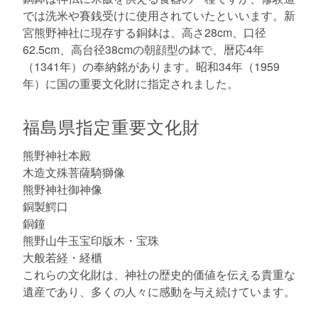
では洗米や賽銭受けに使用されていたといいます。新
宮熊野神社に現存する銅鉢は、高さ28cm、口径
62.5cm、高台径38cmの朝顔型の鉢で、暦応4年
（1341年）の奉納銘があります。昭和34年（1959
年）に国の重要文化財に指定されました。
福島県指定重要文化財
熊野神社本殿
木造文殊菩薩騎獅像
熊野神社御神像
銅製鰐口
銅鐘
熊野山牛玉宝印版木・宝珠
大般若経・経櫃
これらの文化財は、神社の歴史的価値を伝える貴重な
遺産であり、多くの人々に感動を与え続けています。