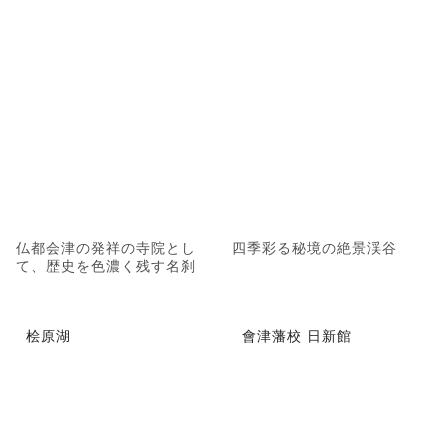
仏都会津の発祥の寺院とし
四季彩る秘境の絶景渓谷
て、歴史を色濃く残す名刹
桧原湖
會津藩校 日新館