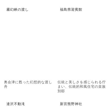
霧幻峡の渡し
福島県迎賓館
奥会津に甦った幻想的な渡し
伝統と美しさを感じられる佇
舟
まい、伝統的和風住宅の皇族
別邸
達沢不動滝
新宮熊野神社