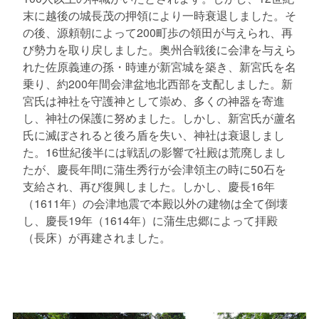
末に越後の城長茂の押領により一時衰退しました。そ
の後、源頼朝によって200町歩の領田が与えられ、再
び勢力を取り戻しました。奥州合戦後に会津を与えら
れた佐原義連の孫・時連が新宮城を築き、新宮氏を名
乗り、約200年間会津盆地北西部を支配しました。新
宮氏は神社を守護神として崇め、多くの神器を寄進
し、神社の保護に努めました。しかし、新宮氏が蘆名
氏に滅ぼされると後ろ盾を失い、神社は衰退しまし
た。16世紀後半には戦乱の影響で社殿は荒廃しまし
たが、慶長年間に蒲生秀行が会津領主の時に50石を
支給され、再び復興しました。しかし、慶長16年
（1611年）の会津地震で本殿以外の建物は全て倒壊
し、慶長19年（1614年）に蒲生忠郷によって拝殿
（長床）が再建されました。