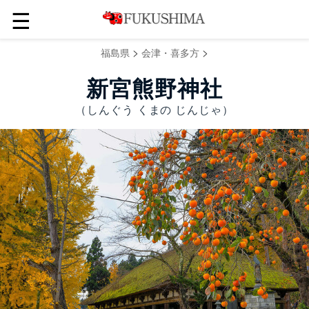
☰
>
>
福島県
会津・喜多方
新宮熊野神社
（しんぐう くまの じんじゃ）