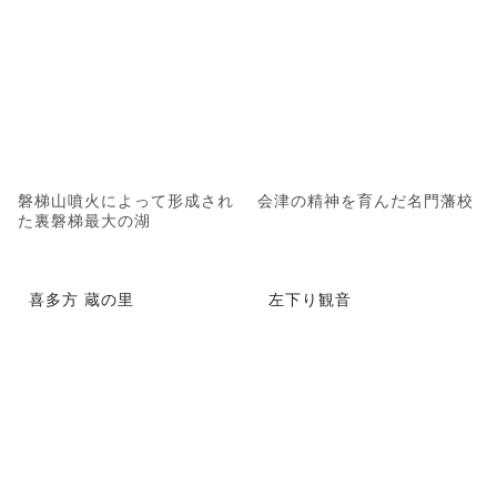
磐梯山噴火によって形成され
会津の精神を育んだ名門藩校
た裏磐梯最大の湖
喜多方 蔵の里
左下り観音