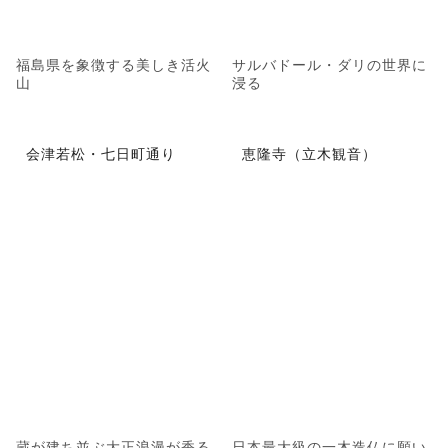
福島県を象徴する美しき活火
サルバドール・ダリの世界に
山
浸る
会津若松・七日町通り
恵隆寺（立木観音）
蔵が建ち並ぶ大正浪漫が香る
日本最大級の一木造仏に願い