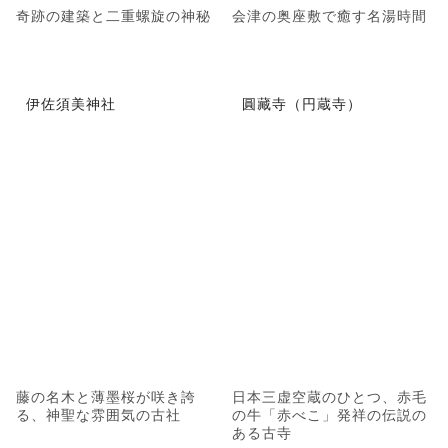
奇跡の建築と二重螺旋の神秘
会津の奥座敷で癒す名湯時間
伊佐須美神社
圓藏寺（円蔵寺）
藤の名木と薄墨桜が咲き誇
日本三虚空蔵のひとつ、赤毛
る、神聖な雰囲気の古社
の牛「赤べこ」発祥の伝説の
ある古寺