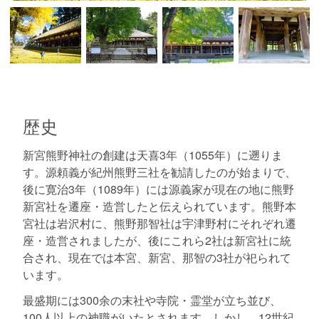
歴史
新宮熊野神社の創建は天喜3年（1055年）に遡りま
す。源頼義が紀州熊野三社を勧請したのが始まりで、
後に寛治3年（1089年）には源義家が現在の地に熊野
新宮社を遷座・造営したと伝えられています。熊野本
宮社は岩沢村に、熊野那智社は宇津野村にそれぞれ遷
座・造営されましたが、後にこれら2社は新宮社に統
合され、現在では本宮、新宮、那智の3社が祀られて
います。
最盛期には300余の末社や寺院・霊堂が立ち並び、
100人以上の神職がいたとされます。しかし、12世紀