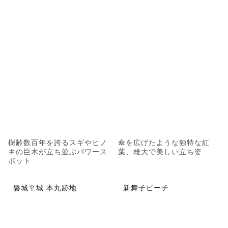
樹齢数百年を誇るスギやヒノ
傘を広げたような独特な紅
キの巨木が立ち並ぶパワース
葉、雄大で美しい立ち姿
ポット
磐城平城 本丸跡地
新舞子ビーチ