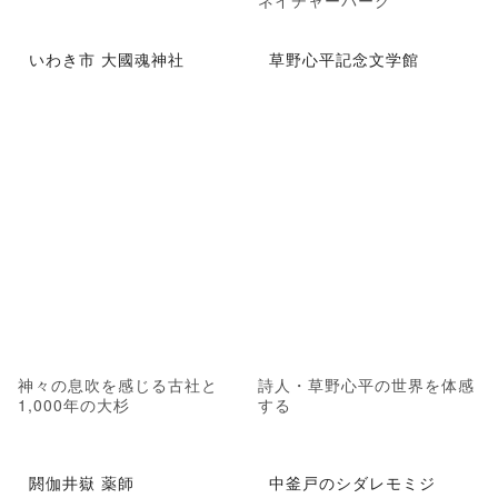
ネイチャーパーク
いわき市 大國魂神社
草野心平記念文学館
神々の息吹を感じる古社と
詩人・草野心平の世界を体感
1,000年の大杉
する
閼伽井嶽 薬師
中釜戸のシダレモミジ