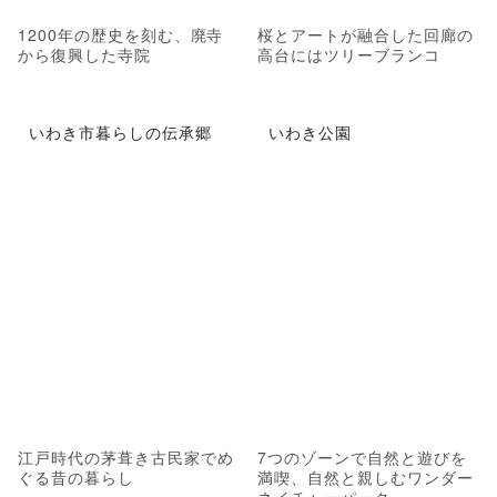
1200年の歴史を刻む、廃寺
桜とアートが融合した回廊の
から復興した寺院
高台にはツリーブランコ
いわき市暮らしの伝承郷
いわき公園
江戸時代の茅葺き古民家でめ
7つのゾーンで自然と遊びを
ぐる昔の暮らし
満喫、自然と親しむワンダー