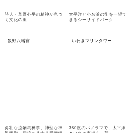
詩人・草野心平の精神が息づ
太平洋と小名浜の街を一望で
く文化の里
きるシーサイドパーク
飯野八幡宮
いわきマリンタワー
勇壮な流鏑馬神事、神聖な神
360度のパノラマで、太平洋
輿渡御、伝統の八十八膳献饌
といわき市街を一望