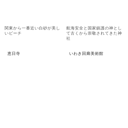
関東から一番近い白砂が美し
航海安全と国家鎮護の神とし
いビーチ
て古くから崇敬されてきた神
社
恵日寺
いわき回廊美術館