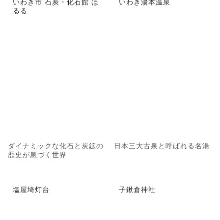
いわき市 石炭・化石館 ほ
いわき湯本温泉
るる
ダイナミックな化石と炭鉱の
日本三大古泉と呼ばれる名湯
歴史が息づく世界
塩屋埼灯台
子鍬倉神社